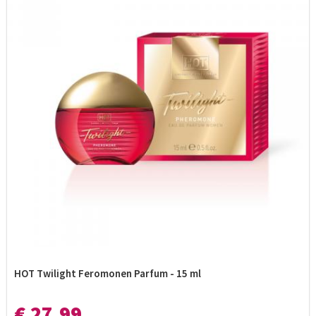
HOT Twilight Feromonen Parfum - 15 ml
€ 27,99