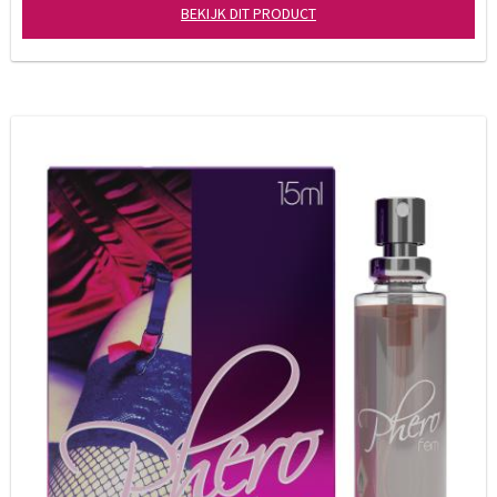
BEKIJK DIT PRODUCT