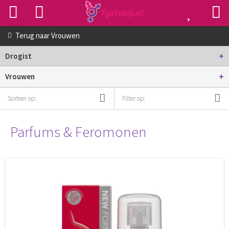
Terug naar
Vrouwen
+
Drogist
+
Vrouwen
Sorteer op:
Filter op:
Parfums & Feromonen