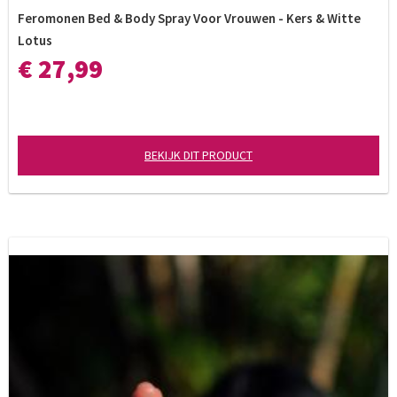
Feromonen Bed & Body Spray Voor Vrouwen - Kers & Witte
Lotus
€ 27,99
BEKIJK DIT PRODUCT