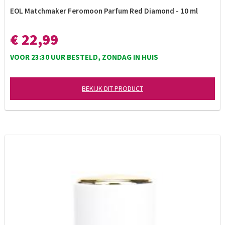
EOL Matchmaker Feromoon Parfum Red Diamond - 10 ml
€ 22,99
VOOR 23:30 UUR BESTELD, ZONDAG IN HUIS
BEKIJK DIT PRODUCT