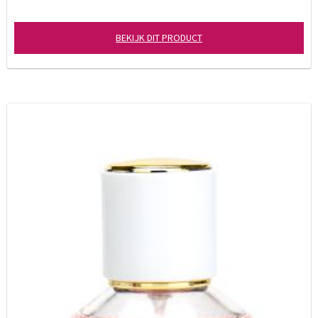
BEKIJK DIT PRODUCT