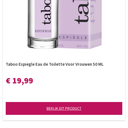
Taboo Espiegle Eau de Toilette Voor Vrouwen 50 ML
€ 19,99
BEKIJK DIT PRODUCT