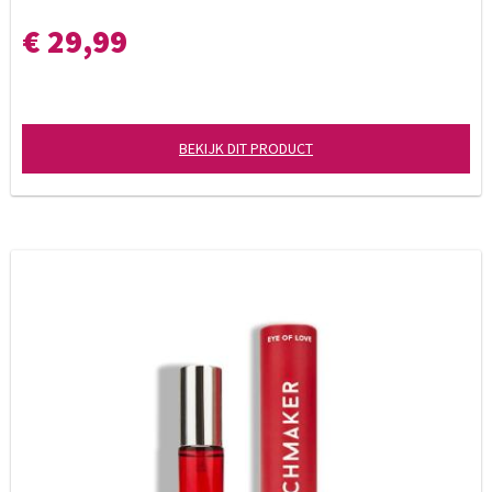
€ 29,99
BEKIJK DIT PRODUCT