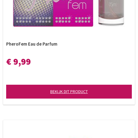
PheroFem Eau de Parfum
€ 9,99
BEKIJK DIT PRODUCT