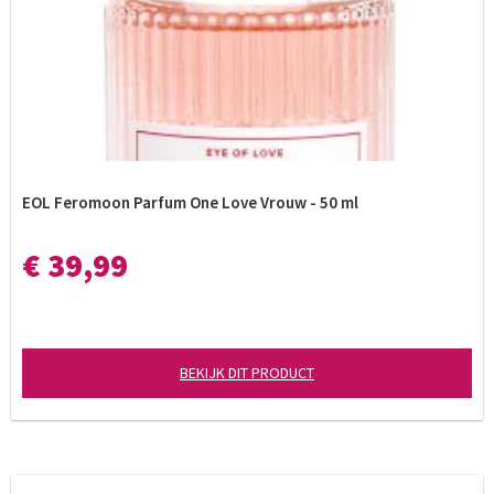
EOL Feromoon Parfum One Love Vrouw - 50 ml
€ 39,99
BEKIJK DIT PRODUCT