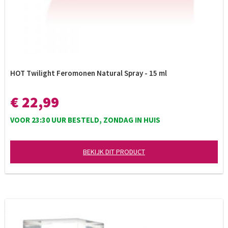
HOT Twilight Feromonen Natural Spray - 15 ml
€ 22,99
VOOR 23:30 UUR BESTELD, ZONDAG IN HUIS
BEKIJK DIT PRODUCT