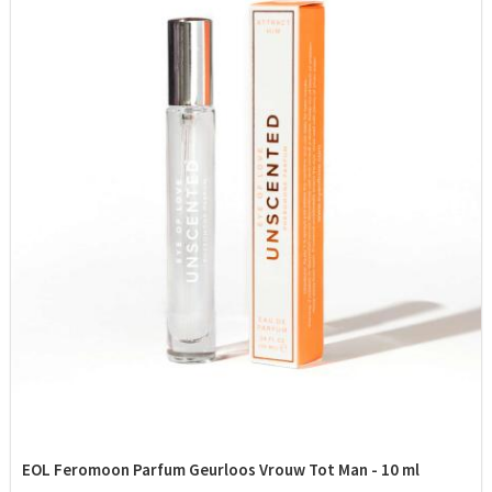
EOL Feromoon Parfum Geurloos Vrouw Tot Man - 10 ml