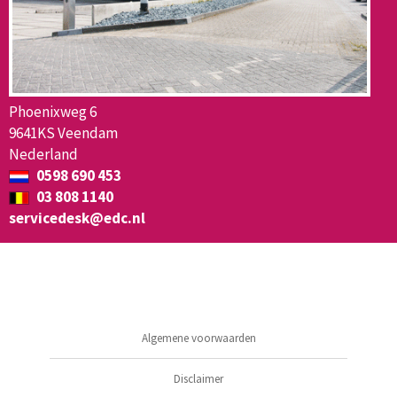
Phoenixweg 6
9641KS Veendam
Nederland
0598 690 453
03 808 1140
servicedesk@edc.nl
Algemene voorwaarden
Disclaimer