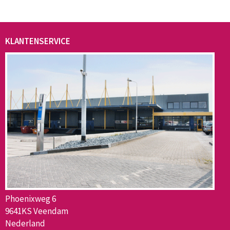
KLANTENSERVICE
Phoenixweg 6
9641KS Veendam
Nederland