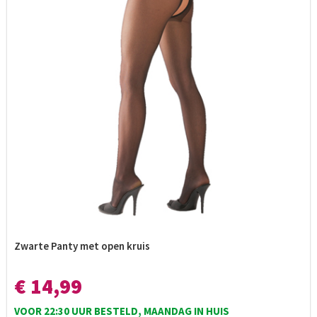
Zwarte Panty met open kruis
€ 14,99
VOOR 22:30 UUR BESTELD, MAANDAG IN HUIS