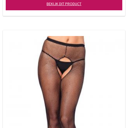
BEKIJK DIT PRODUCT