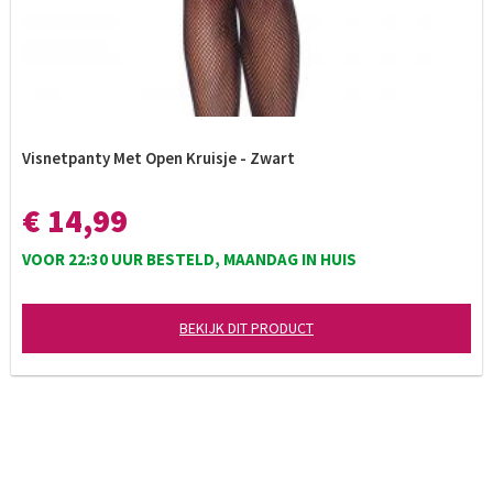
Visnetpanty Met Open Kruisje - Zwart
€ 14,99
VOOR 22:30 UUR BESTELD, MAANDAG IN HUIS
BEKIJK DIT PRODUCT