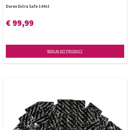
Durex Extra Safe 144st
€ 99,99
BEKIJK DIT PRODUCT