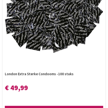
London Extra Sterke Condooms -100 stuks
€ 49,99