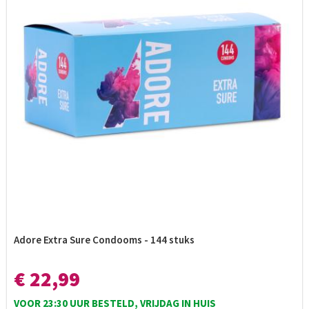
Adore Extra Sure Condooms - 144 stuks
€ 22,99
VOOR 23:30 UUR BESTELD, VRIJDAG IN HUIS