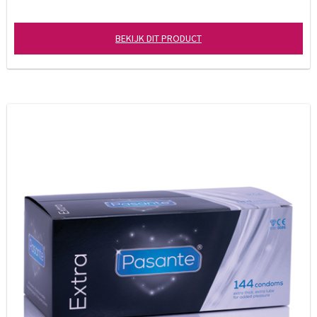
BEKIJK DIT PRODUCT