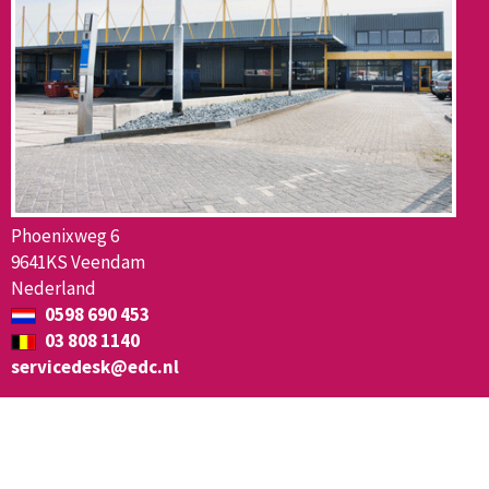
Phoenixweg 6
9641KS Veendam
Nederland
0598 690 453
03 808 1140
servicedesk@edc.nl