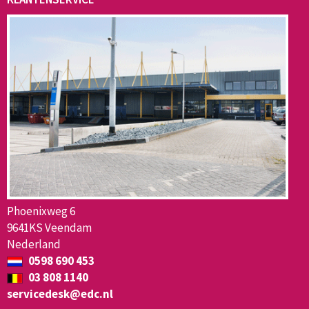
Phoenixweg 6
9641KS Veendam
Nederland
0598 690 453
03 808 1140
servicedesk@edc.nl