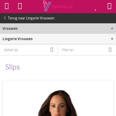
Terug naar
Lingerie Vrouwen
+
Vrouwen
+
Lingerie Vrouwen
Sorteer op:
Filter op:
Slips